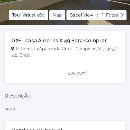
Tour Virtual 360
Map
Street View
Planta Baixa
Projeto 3D
Fotos
G2F--casa Alecrins X 49
Para Comprar
R. Romilda Aparecida Cruz - Campinas, SP, 13097-
221, Brasil
200.00m²
Descrição
nada