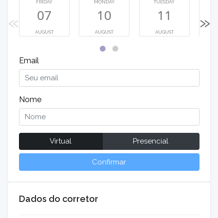
FRIDAY
MONDAY
TUESDAY
WE
07
10
11
«
»
AUGUST
AUGUST
AUGUST
Email
Nome
Virtual
Presencial
Confirmar
Dados do corretor