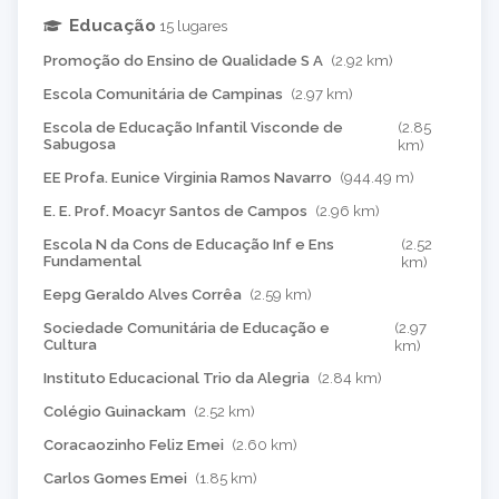
Educação
15 lugares
Promoção do Ensino de Qualidade S A
(2.92 km)
Escola Comunitária de Campinas
(2.97 km)
Escola de Educação Infantil Visconde de
(2.85
Sabugosa
km)
EE Profa. Eunice Virginia Ramos Navarro
(944.49 m)
E. E. Prof. Moacyr Santos de Campos
(2.96 km)
Escola N da Cons de Educação Inf e Ens
(2.52
Fundamental
km)
Eepg Geraldo Alves Corrêa
(2.59 km)
Sociedade Comunitária de Educação e
(2.97
Cultura
km)
Instituto Educacional Trio da Alegria
(2.84 km)
Colégio Guinackam
(2.52 km)
Coracaozinho Feliz Emei
(2.60 km)
Carlos Gomes Emei
(1.85 km)