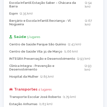
Escola Infantil Estação Saber – Chácara da
(2.54
Barra
km)
Espm
(2.35 km)
Berçário e Escola Infantil Recriança - Vl
(2.67
Nogueira
km)
Saúde
5 lugares
Centro de Saúde Parque São Quirino
(2.43 km)
Centro de Saúde Vila 31 de Março
(1.66 km)
INTEGRA Preservação e Desenvolvimento
(2.93 km)
Clinica Integra - Prevenção e
(2.93
Desenvolvimento
km)
Hospital da Mulher
(2.85 km)
Transportes
4 lugares
Transporte Escolar José Roberto
(1.79 km)
Estação Anhumas
(1.83 km)